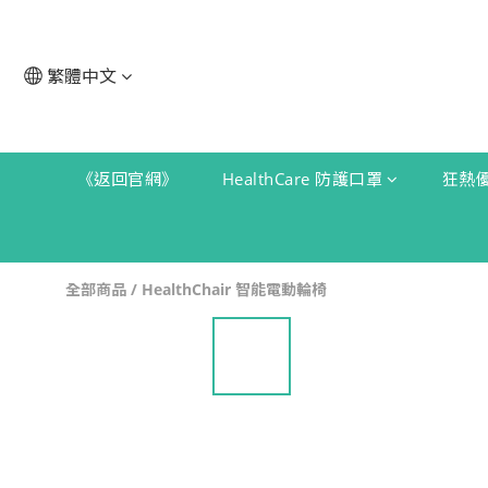
繁體中文
《返回官網》
HealthCare 防護口罩
狂熱
全部商品
/
HealthChair 智能電動輪椅