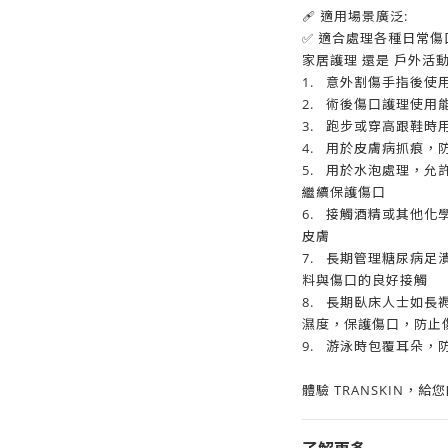
🩹 適用場景廣泛:
✅ 適合處理各種日常
家居護理 還是 戶外活
1.
意外割傷手指後使
2.
術後傷口護理使用
3.
跑步或穿高跟鞋時
4.
用於皮膚病抓痕，
5.
用於水泡處理，允
繼續保護傷口
6.
接觸酒精或其他化
皮膚
7.
長期管理糖尿病足
料與傷口的良好接觸
8.
長期臥床人士如長
濕度，保護傷口，防止
9.
游泳時包覆耳朵，
體驗 TRANSKIN，