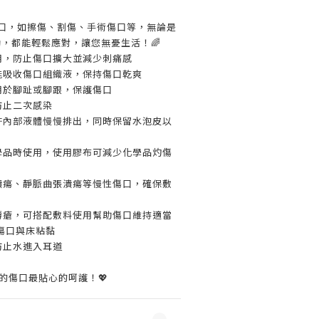
傷口，如擦傷、割傷、手術傷口等，無論是
動，都能輕鬆應對，讓您無憂生活！🌈
用，防止傷口擴大並減少刺痛感
能吸收傷口組織液，保持傷口乾爽
用於腳趾或腳跟，保護傷口
防止二次感染
許內部液體慢慢排出，同時保留水泡皮以
學品時使用，使用膠布可減少化學品灼傷
潰瘍、靜脈曲張潰瘍等慢性傷口，確保敷
褥瘡，可搭配敷料使用幫助傷口維持適當
傷口與床粘黏
防止水進入耳道
給您的傷口最貼心的呵護！💖