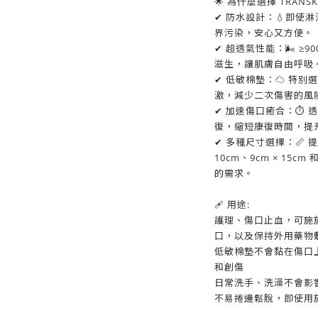
🌟 為什麼選擇 TRAN
✔ 防水設計：💧即使
界污染，安心又方便。
✔ 超透氣性能：🌬️ ≥
滋生，讓肌膚自由呼吸
✔ 低敏棉墊：☁️ 特
激，減少二次傷害的風
✔ 加速傷口癒合：⏱️
復，縮短康復時間，提
✔ 多種尺寸選擇：📏 提
10cm、9cm × 15c
的需求。
🩹 用途:
護理、傷口止血，可施
口，以及保持外用
低敏棉墊不會黏在傷口
和創傷
日常洗手、洗澡不會影
不易捲邊鬆脫，即使用