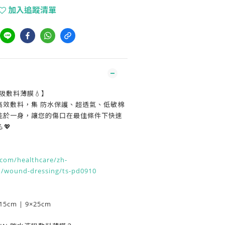
加入追蹤清單
水液吸敷料薄膜💧】
高效敷料，集 防水保護、超透氣、低敏棉
功能於一身，讓您的傷口在最佳條件下快速
💖
com/healthcare/zh-
n/wound-dressing/ts-pd0910
×15cm | 9×25cm