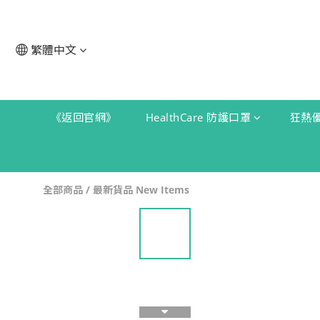
繁體中文
《返回官網》
HealthCare 防護口罩
狂熱
全部商品
/
最新貨品 New Items