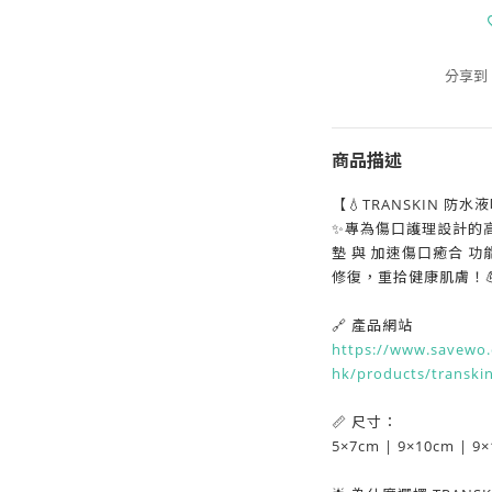
分享到
商品描述
【💧TRANSKIN 防
✨專為傷口護理設計的
墊 與 加速傷口癒合 
修復，重拾健康肌膚！💪
🔗 產品網站
https://www.savewo.
hk/products/transki
📏 尺寸：
5×7cm | 9×10cm | 9