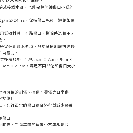
SKIN 防水液吸敷料薄膜？
淋浴或接觸水源，也能完整保護傷口不受外
900g/m2/24hrs，保持傷口乾爽，避免細菌
。
別選用低敏材質，不黏傷口，撕除時溫和不刺
險。
 透過促進組織液循環，幫助受損肌膚快速修
升自癒力。
供多種規格，包括 5cm × 7cm、9cm ×
m 和 9cm × 25cm，滿足不同部位和傷口大小
於清潔後的割傷、擦傷、燙傷等日常傷
藥物敷於傷口
上，允許正常的傷口癒合過程並減少疼痛
響傷口
於腳踝、手指等關節位置也不容易鬆脫