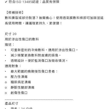
✔ 符合ISO 13485認證：品質有保障
【修補技術】
敷料撕裂或部分脫落？無需擔心！使用透氣膜敷料條即可加固並延
長使用時間，讓護理更持久、更便捷！
尺寸 20
用於滲出性傷口的敷料
描述：
•
可重新密封的次級敷料，適用於滲出性傷口。
•
減少頻繁更換敷料對皮膚的損傷。
•
透明設計，便於監測傷口及吸收情況。
適用對象：
•
最大範圍的晚期慢性傷口患者：
o
壓力性潰瘍
o
糖尿病足潰瘍
o
靜脈性腿部潰瘍
o
創傷性傷口
________________________________________
產品尺寸
•
袋長：24 公分