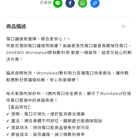
分享到
商品描述
傷口護理新選擇，癒合更安心！✨
你是否曾因傷口護理而困擾？無論是急性傷口還是長期慢性傷口，
SAVEWO Wondaleaf膠粘敷料袋 都是一個高效、經濟又貼心的解
決方案！
臨床證明有效，Wondaleaf敷料助力各種傷口快速癒合，讓你輕
鬆應對日常護理挑戰，安心恢復健康！
每天更換內部紗布，3週內傷口完全癒合，展示了Wondaleaf在慢
性傷口管理中的卓越表現！
【產品特性】
✔ 透明：傷口可視化，便於監測癒合進展
✔ 靈活：適合身體不同部位，關節處也能穩固黏貼
✔ 透氣防水：保持傷口乾爽且避免外部污染
✔ 節省成本：高效護理，減少換敷料頻率