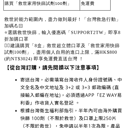
購買「救世家用快篩試劑100劑」
免運費
救世於能力範圍內，盡力做到最好！「台灣救急行動」
加碼💪🏻
⭐選購救世快篩，輸入優惠碼「SUPPORT2TW」即享8
折加購口罩
☝🏻建議購買「8盒」救世超立體口罩及「救世家用快篩
試劑100劑」，盡用個人自用的進口上限，滿HK$800 
(約NT$3024) 即享免運費直送台灣 ！
【從台灣訂購，請先閱讀以下注意事項】
寄送台灣，必需填寫台灣收件人身份證號碼、中
文全名及中文地址及 3+2 或 3+3 郵政編碼 (直
接輸入郵編在地址)，必須透過APP「EZ WAY易
利委」作收貨人實名登記 。
根據台灣衛生福利部指引，半年內可由海外購買
快篩 100劑（不限於救世）及口罩上限250片
（不限於救世），免申請以半年1次為限，產品