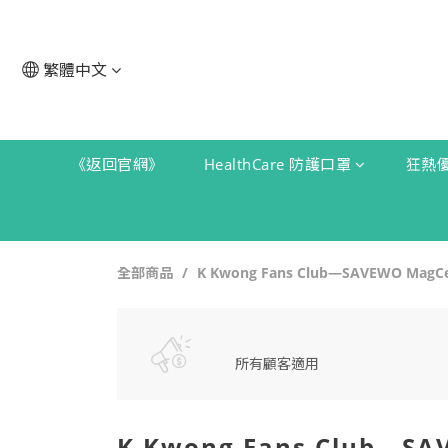
繁體中文
《返回官網》
HealthCare 防護口罩
狂熱
全部商品
K Kwong Fans Club—SAVEWO M
所有顧客適用
K Kwong Fans Club—